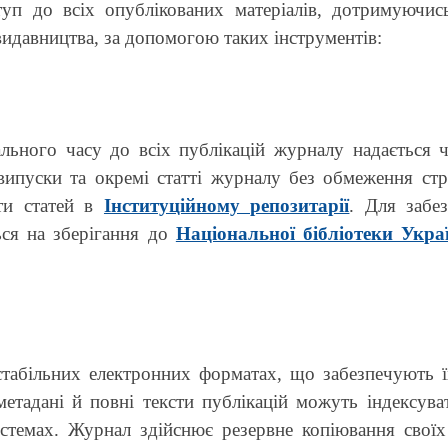
уп до всіх опублікованих матеріалів, дотримуючис
видавництва, за допомогою таких інструментів:
льного часу до всіх публікацій журналу надається 
 випуски та окремі статті журналу без обмеження ст
сти статей в
Інституційному репозитарії
. Для забе
ься на зберігання до
Національної бібліотеки Укра
стабільних електронних форматах, що забезпечують ї
етадані й повні тексти публікацій можуть індексува
стемах. Журнал здійснює резервне копіювання своїх 