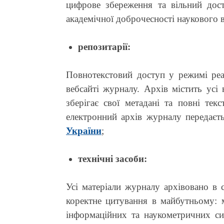
цифрове збереження та вільний дост
академічної доброчесності наукового 
репозитарії:
Повнотекстовий доступ у режимі реа
вебсайті журналу. Архів містить усі
зберігає свої метадані та повні тек
електронний архів журналу передаєт
України
;
технічні засоби:
Усі матеріали журналу архівовано в 
коректне цитування в майбутньому: м
інформаційних та наукометричних си