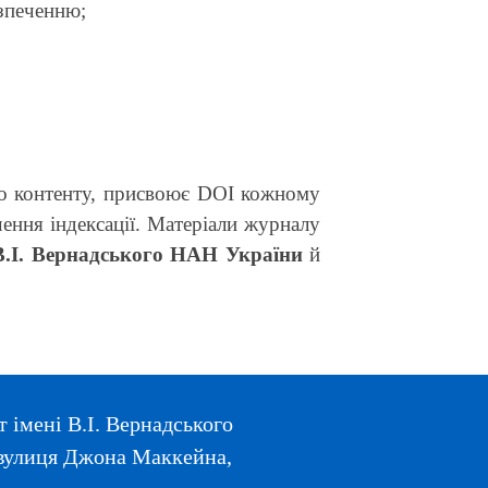
зпеченню;
го контенту, присвоює DOI кожному
ення індексації. Матеріали журналу
 В.І. Вернадського НАН України
й
 імені В.І. Вернадського
, вулиця Джона Маккейна,