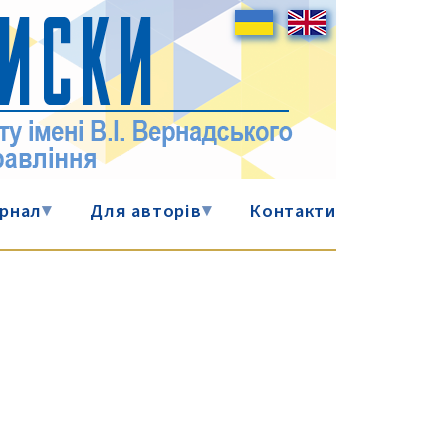
рнал
▾
Для авторів
▾
Контакти